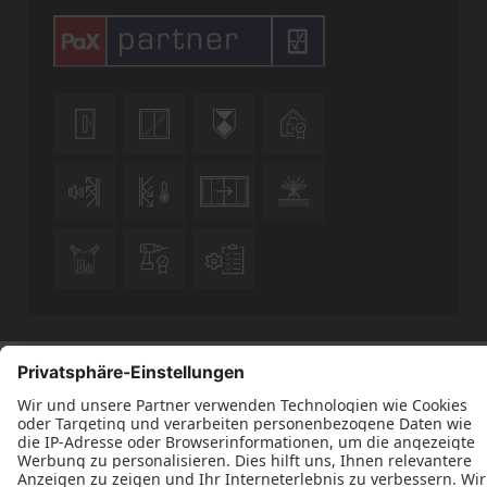











Datenschutz
Impressum
Kontakt
Deinhardt - Rollladen - Fenster - Innenausbau © 2026