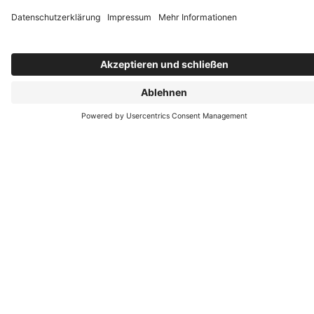
Öffnungszeiten
Montag: 09:30–14:00 Uhr
Dienstag: 09:30–14:00 Uhr
Mittwoch: 09:30–14:00 Uhr
Donnerstag: 09:30–14:00 Uhr
Freitag: 09:30–14:00 Uhr
Öffnungszeiten Ausstellung
Montag bis Freitag von 9.30 Uhr bis 14.00 Uhr
oder nach Vereinbarung.