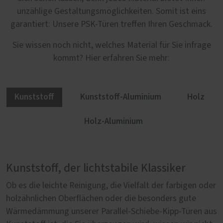
unzählige Gestaltungsmöglichkeiten. Somit ist eins
garantiert: Unsere PSK-Türen treffen Ihren Geschmack.
Sie wissen noch nicht, welches Material für Sie infrage
kommt? Hier erfahren Sie mehr:
Kunststoff
Kunststoff-Aluminium
Holz
Holz-Aluminium
Kunststoff, der lichtstabile Klassiker
Mehr Gestaltungsfreiheit mit Kunststoff-
Natürlich Holz
Holz-Aluminium: Außen robust, innen
Aluminium
behaglich
Ob es die leichte Reinigung, die Vielfalt der farbigen oder
Parallel-Schiebe-Kipp-Türen aus Holz sind in jeder
holzähnlichen Oberflächen oder die besonders gute
Hinsicht etwas Besonderes. Es beginnt mit Ihrer
Wie lässt sich sicherstellen, dass Parallel-Schiebe-Kipp-
Um etwas Gutes noch besser zu machen, braucht es
Wärmedämmung unserer Parallel-Schiebe-Kipp-Türen aus
Entscheidung für eine unserer fünf Holzsorten: Kiefer,
Türen aus Kunststoff besonders lange halten? Unser
manchmal nicht viel. Wie bei unseren Parallel-Schiebe-