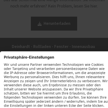
Das war schon mal eine Menge Information. Sie möchten
noch mehr erfahren? Kein Problem, lesen Sie hier.
Herunterladen
Deinhardt - Rollladen - Fenster - Innenausbau
Olbrichtstr. 37
69469 Weinheim
+49 (6201) 66202
+49 (6201) 185859
E-Mail schreiben