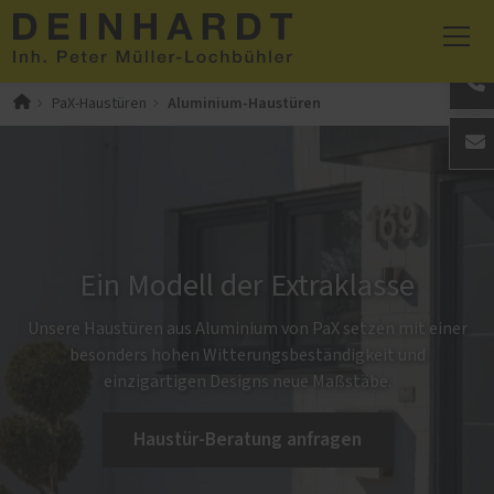
Aluminium-Haustüren
PaX-Haustüren
Ein Modell der Extraklasse
Unsere Haustüren aus Aluminium von PaX setzen mit einer
besonders hohen Witterungsbeständigkeit und
einzigartigen Designs neue Maßstäbe.
Haustür-Beratung anfragen