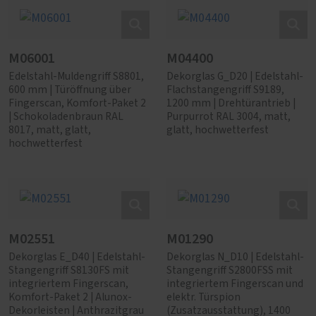
M06001
M04400
Edelstahl-Muldengriff S8801,
Dekorglas G_D20 | Edelstahl-
600 mm | Türöffnung über
Flachstangengriff S9189,
Fingerscan, Komfort-Paket 2
1200 mm | Drehtürantrieb |
| Schokoladenbraun RAL
Purpurrot RAL 3004, matt,
8017, matt, glatt,
glatt, hochwetterfest
hochwetterfest
M02551
M01290
Dekorglas E_D40 | Edelstahl-
Dekorglas N_D10 | Edelstahl-
Stangengriff S8130FS mit
Stangengriff S2800FSS mit
integriertem Fingerscan,
integriertem Fingerscan und
Komfort-Paket 2 | Alunox-
elektr. Türspion
Dekorleisten | Anthrazitgrau
(Zusatzausstattung), 1400