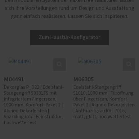
dem modularen System der PaXentrée Haustüren lassen
sich Ihre Vorstellungen rund um Design und Ausstattung
ganz einfach realisieren. Lassen Sie sich inspirieren.
Zum Haustür-Konfigurator
M04491
M06305
Dekorglas P_D22 | Edelstahl-
Edelstahl-Stangengriff
Stangengriff S0301FS mit
S1010, 1000 mm | Türöffnung
integriertem Fingerscan,
über Fingerscan, Komfort-
1000 mm, Komfort-Paket 2 |
Paket 2 | Alunox-Dekorleisten
Alunox-Dekorleisten |
| Anthrazitgrau RAL 7016,
Sparkling iron, Feinstruktur,
matt, glatt, hochwetterfest
hochwetterfest