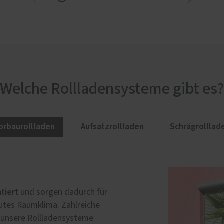
Welche Rollladensysteme gibt es
orbaurollladen
Aufsatzrollladen
Schrägrolllad
montiert
tiert
sungen verbaut haben, dann
und sorgen dadurch für
und kann so bündig in
utes Raumklima. Zahlreiche
e Wahl zwischen Elementen aus
grund fehlender Beschattung
l unsere Rollladensysteme
und Elementen aus PUR-
ehmes Raumklima: